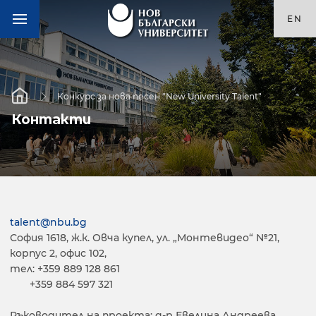
EN
Конкурс за нова песен "New University Talent"
Контакти
talent@nbu.bg
София 1618, ж.к. Овча купел, ул. „Монтевидео“ №21,
корпус 2, офис 102,
тел: +359 889 128 861
+359 884 597 321
Ръководител на проекта: д-р Евелина Андреева