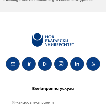




Електронни услуги
ⓔ-кандидат-студент
MOOD